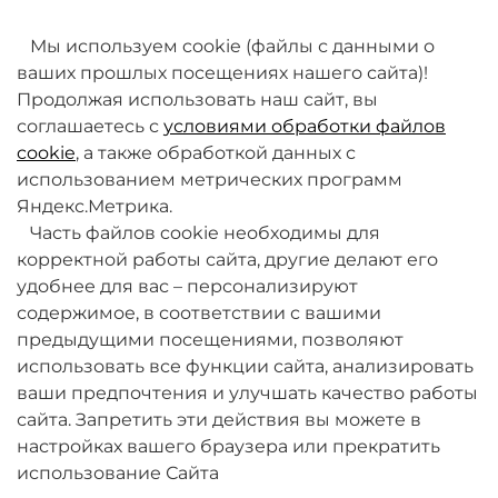
товаров. Мы работаем над этим.
Мы используем cookie (файлы с данными о
ваших прошлых посещениях нашего сайта)!
Продолжая использовать наш сайт, вы
соглашаетесь с
условиями обработки файлов
cookie
, а также обработкой данных с
использованием метрических программ
Яндекс.Метрика.
+7 (495) 789-38-95
Часть файлов cookie необходимы для
09:00 - 18:00 (будни, по МСК)
корректной работы сайта, другие делают его
удобнее для вас – персонализируют
содержимое, в соответствии с вашими
предыдущими посещениями, позволяют
использовать все функции сайта, анализировать
ваши предпочтения и улучшать качество работы
О компании
сайта. Запретить эти действия вы можете в
настройках вашего браузера или прекратить
Товары и услуги
использование Сайта