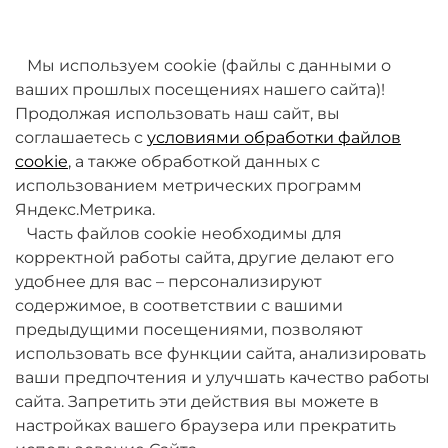
товаров. Мы работаем над этим.
Мы используем cookie (файлы с данными о
ваших прошлых посещениях нашего сайта)!
Продолжая использовать наш сайт, вы
соглашаетесь с
условиями обработки файлов
cookie
, а также обработкой данных с
использованием метрических программ
Яндекс.Метрика.
+7 (495) 789-38-95
Часть файлов cookie необходимы для
09:00 - 18:00 (будни, по МСК)
корректной работы сайта, другие делают его
удобнее для вас – персонализируют
содержимое, в соответствии с вашими
предыдущими посещениями, позволяют
использовать все функции сайта, анализировать
ваши предпочтения и улучшать качество работы
О компании
сайта. Запретить эти действия вы можете в
настройках вашего браузера или прекратить
Товары и услуги