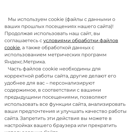
товаров. Мы работаем над этим.
Мы используем cookie (файлы с данными о
ваших прошлых посещениях нашего сайта)!
Продолжая использовать наш сайт, вы
соглашаетесь с
условиями обработки файлов
cookie
, а также обработкой данных с
использованием метрических программ
Яндекс.Метрика.
+7 (495) 789-38-95
Часть файлов cookie необходимы для
09:00 - 18:00 (будни, по МСК)
корректной работы сайта, другие делают его
удобнее для вас – персонализируют
содержимое, в соответствии с вашими
предыдущими посещениями, позволяют
использовать все функции сайта, анализировать
ваши предпочтения и улучшать качество работы
О компании
сайта. Запретить эти действия вы можете в
настройках вашего браузера или прекратить
Товары и услуги