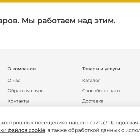
аров. Мы работаем над этим.
О компании
Товары и услуги
О нас
Каталог
Обратная связь
Способы оплаты
Контакты
Доставка
Реквизиты компании
Обмен и возврат
Новости
Формы документов
ших прошлых посещениях нашего сайта)! Продолжая 
ки файлов cookie
, а также обработкой данных с исп
Статьи