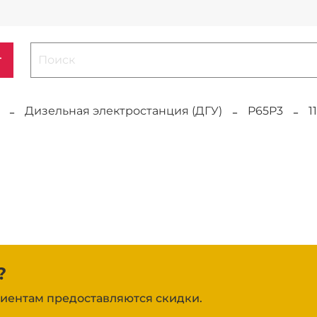
г
Дизельная электростанция (ДГУ)
P65P3
1
?
иентам предоставляются скидки.