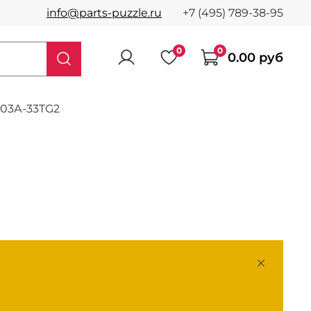
info@parts-puzzle.ru
+7 (495) 789-38-95
0
0
0.00 руб
103А-33TG2