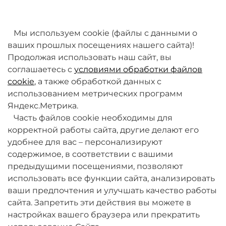
товаров. Мы работаем над этим.
Мы используем cookie (файлы с данными о
ваших прошлых посещениях нашего сайта)!
Продолжая использовать наш сайт, вы
соглашаетесь с
условиями обработки файлов
cookie
, а также обработкой данных с
использованием метрических программ
Яндекс.Метрика.
+7 (495) 789-38-95
Часть файлов cookie необходимы для
09:00 - 18:00 (будни, по МСК)
корректной работы сайта, другие делают его
удобнее для вас – персонализируют
содержимое, в соответствии с вашими
предыдущими посещениями, позволяют
использовать все функции сайта, анализировать
ваши предпочтения и улучшать качество работы
О компании
сайта. Запретить эти действия вы можете в
настройках вашего браузера или прекратить
Товары и услуги