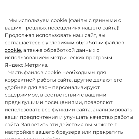
товаров. Мы работаем над этим.
Мы используем cookie (файлы с данными о
ваших прошлых посещениях нашего сайта)!
Продолжая использовать наш сайт, вы
соглашаетесь с
условиями обработки файлов
cookie
, а также обработкой данных с
использованием метрических программ
Яндекс.Метрика.
+7 (495) 789-38-95
Часть файлов cookie необходимы для
09:00 - 18:00 (будни, по МСК)
корректной работы сайта, другие делают его
удобнее для вас – персонализируют
содержимое, в соответствии с вашими
предыдущими посещениями, позволяют
использовать все функции сайта, анализировать
ваши предпочтения и улучшать качество работы
О компании
сайта. Запретить эти действия вы можете в
настройках вашего браузера или прекратить
Товары и услуги