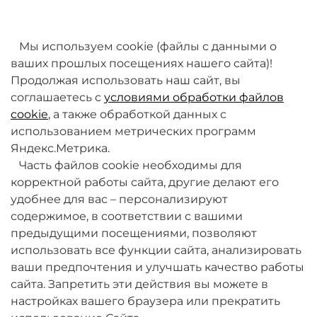
товаров. Мы работаем над этим.
Мы используем cookie (файлы с данными о
ваших прошлых посещениях нашего сайта)!
Продолжая использовать наш сайт, вы
соглашаетесь с
условиями обработки файлов
cookie
, а также обработкой данных с
использованием метрических программ
Яндекс.Метрика.
+7 (495) 789-38-95
Часть файлов cookie необходимы для
09:00 - 18:00 (будни, по МСК)
корректной работы сайта, другие делают его
удобнее для вас – персонализируют
содержимое, в соответствии с вашими
предыдущими посещениями, позволяют
использовать все функции сайта, анализировать
ваши предпочтения и улучшать качество работы
О компании
сайта. Запретить эти действия вы можете в
настройках вашего браузера или прекратить
Товары и услуги