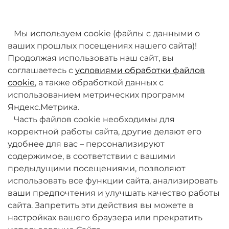
товаров. Мы работаем над этим.
Мы используем cookie (файлы с данными о
ваших прошлых посещениях нашего сайта)!
Продолжая использовать наш сайт, вы
соглашаетесь с
условиями обработки файлов
cookie
, а также обработкой данных с
использованием метрических программ
Яндекс.Метрика.
+7 (495) 789-38-95
Часть файлов cookie необходимы для
09:00 - 18:00 (будни, по МСК)
корректной работы сайта, другие делают его
удобнее для вас – персонализируют
содержимое, в соответствии с вашими
предыдущими посещениями, позволяют
использовать все функции сайта, анализировать
ваши предпочтения и улучшать качество работы
О компании
сайта. Запретить эти действия вы можете в
настройках вашего браузера или прекратить
Товары и услуги