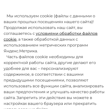
товаров. Мы работаем над этим.
Мы используем cookie (файлы с данными о
ваших прошлых посещениях нашего сайта)!
Продолжая использовать наш сайт, вы
соглашаетесь с
условиями обработки файлов
cookie
, а также обработкой данных с
использованием метрических программ
Яндекс.Метрика.
+7 (495) 789-38-95
Часть файлов cookie необходимы для
09:00 - 18:00 (будни, по МСК)
корректной работы сайта, другие делают его
удобнее для вас – персонализируют
содержимое, в соответствии с вашими
предыдущими посещениями, позволяют
использовать все функции сайта, анализировать
ваши предпочтения и улучшать качество работы
О компании
сайта. Запретить эти действия вы можете в
настройках вашего браузера или прекратить
Товары и услуги