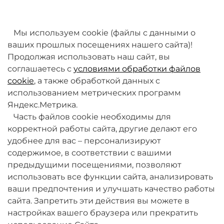
товаров. Мы работаем над этим.
Мы используем cookie (файлы с данными о
ваших прошлых посещениях нашего сайта)!
Продолжая использовать наш сайт, вы
соглашаетесь с
условиями обработки файлов
cookie
, а также обработкой данных с
использованием метрических программ
Яндекс.Метрика.
+7 (495) 789-38-95
Часть файлов cookie необходимы для
09:00 - 18:00 (будни, по МСК)
корректной работы сайта, другие делают его
удобнее для вас – персонализируют
содержимое, в соответствии с вашими
предыдущими посещениями, позволяют
использовать все функции сайта, анализировать
ваши предпочтения и улучшать качество работы
О компании
сайта. Запретить эти действия вы можете в
настройках вашего браузера или прекратить
Товары и услуги