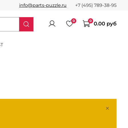
info@parts-puzzle.ru
+7 (495) 789-38-95
0
0
0.00 руб
4T