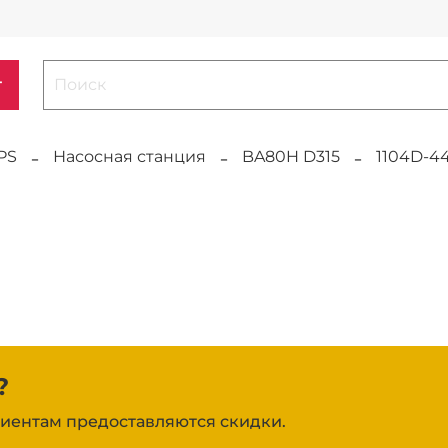
г
PS
Насосная станция
BA80H D315
1104D-4
?
иентам предоставляются скидки.