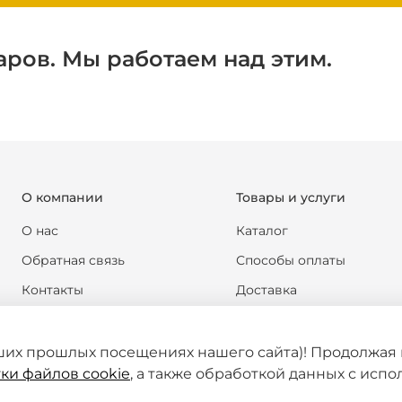
аров. Мы работаем над этим.
О компании
Товары и услуги
О нас
Каталог
Обратная связь
Способы оплаты
Контакты
Доставка
Реквизиты компании
Обмен и возврат
Новости
Формы документов
ших прошлых посещениях нашего сайта)! Продолжая 
ки файлов cookie
, а также обработкой данных с исп
Статьи