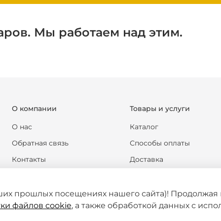
аров. Мы работаем над этим.
О компании
Товары и услуги
О нас
Каталог
Обратная связь
Способы оплаты
Контакты
Доставка
Реквизиты компании
Обмен и возврат
Новости
Формы документов
ших прошлых посещениях нашего сайта)! Продолжая 
ки файлов cookie
, а также обработкой данных с исп
Статьи