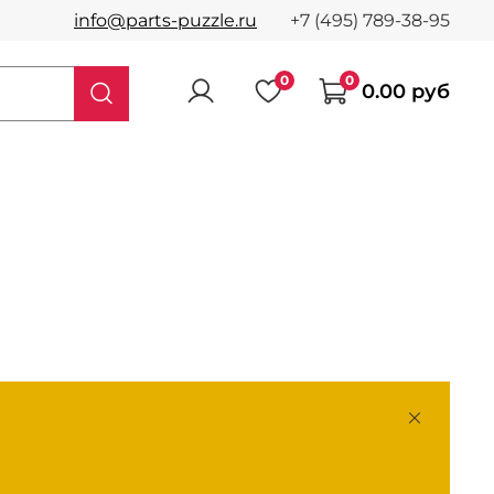
info@parts-puzzle.ru
+7 (495) 789-38-95
0
0
0.00 руб