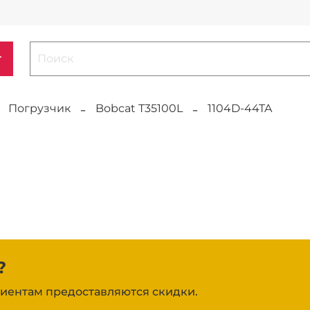
г
Погрузчик
Bobcat T35100L
1104D-44TA
?
иентам предоставляются скидки.