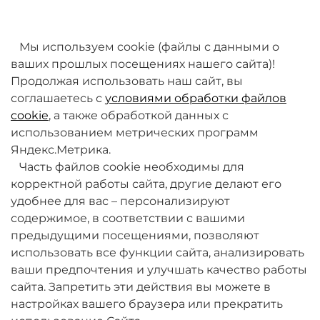
товаров. Мы работаем над этим.
Мы используем cookie (файлы с данными о
ваших прошлых посещениях нашего сайта)!
Продолжая использовать наш сайт, вы
соглашаетесь с
условиями обработки файлов
cookie
, а также обработкой данных с
использованием метрических программ
Яндекс.Метрика.
+7 (495) 789-38-95
Часть файлов cookie необходимы для
09:00 - 18:00 (будни, по МСК)
корректной работы сайта, другие делают его
удобнее для вас – персонализируют
содержимое, в соответствии с вашими
предыдущими посещениями, позволяют
использовать все функции сайта, анализировать
ваши предпочтения и улучшать качество работы
О компании
сайта. Запретить эти действия вы можете в
настройках вашего браузера или прекратить
Товары и услуги