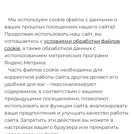
товаров. Мы работаем над этим.
Мы используем cookie (файлы с данными о
ваших прошлых посещениях нашего сайта)!
Продолжая использовать наш сайт, вы
соглашаетесь с
условиями обработки файлов
cookie
, а также обработкой данных с
использованием метрических программ
Яндекс.Метрика.
+7 (495) 789-38-95
Часть файлов cookie необходимы для
09:00 - 18:00 (будни, по МСК)
корректной работы сайта, другие делают его
удобнее для вас – персонализируют
содержимое, в соответствии с вашими
предыдущими посещениями, позволяют
использовать все функции сайта, анализировать
ваши предпочтения и улучшать качество работы
О компании
сайта. Запретить эти действия вы можете в
настройках вашего браузера или прекратить
Товары и услуги