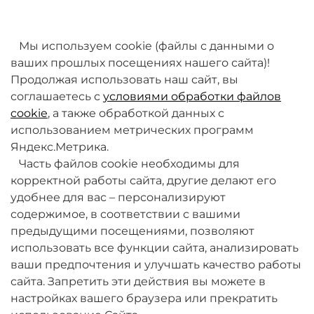
товаров. Мы работаем над этим.
Мы используем cookie (файлы с данными о
ваших прошлых посещениях нашего сайта)!
Продолжая использовать наш сайт, вы
соглашаетесь с
условиями обработки файлов
cookie
, а также обработкой данных с
использованием метрических программ
Яндекс.Метрика.
+7 (495) 789-38-95
Часть файлов cookie необходимы для
09:00 - 18:00 (будни, по МСК)
корректной работы сайта, другие делают его
удобнее для вас – персонализируют
содержимое, в соответствии с вашими
предыдущими посещениями, позволяют
использовать все функции сайта, анализировать
ваши предпочтения и улучшать качество работы
О компании
сайта. Запретить эти действия вы можете в
настройках вашего браузера или прекратить
Товары и услуги