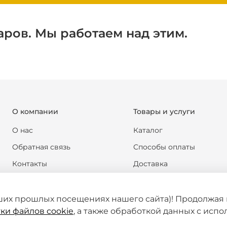
аров. Мы работаем над этим.
О компании
Товары и услуги
О нас
Каталог
Обратная связь
Способы оплаты
Контакты
Доставка
Реквизиты компании
Обмен и возврат
Новости
Формы документов
ших прошлых посещениях нашего сайта)! Продолжая 
ки файлов cookie
, а также обработкой данных с исп
Статьи