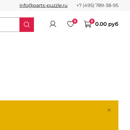
info@parts-puzzle.ru
+7 (495) 789-38-95
0
0
0.00 руб