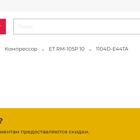
г
Компрессор
ET RM-105P 10
1104D-E44TA
?
иентам предоставляются скидки.