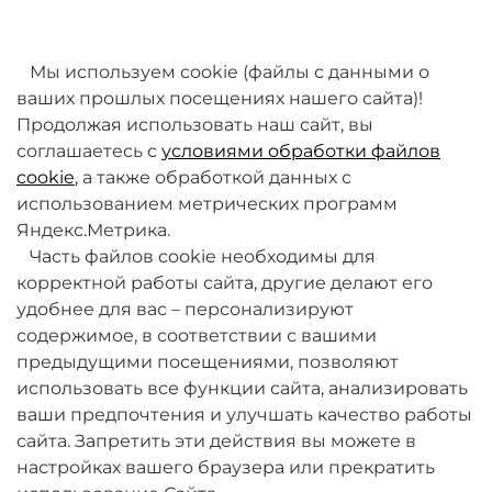
товаров. Мы работаем над этим.
Мы используем cookie (файлы с данными о
ваших прошлых посещениях нашего сайта)!
Продолжая использовать наш сайт, вы
соглашаетесь с
условиями обработки файлов
cookie
, а также обработкой данных с
использованием метрических программ
Яндекс.Метрика.
+7 (495) 789-38-95
Часть файлов cookie необходимы для
09:00 - 18:00 (будни, по МСК)
корректной работы сайта, другие делают его
удобнее для вас – персонализируют
содержимое, в соответствии с вашими
предыдущими посещениями, позволяют
использовать все функции сайта, анализировать
ваши предпочтения и улучшать качество работы
О компании
сайта. Запретить эти действия вы можете в
настройках вашего браузера или прекратить
Товары и услуги