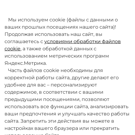
товаров. Мы работаем над этим.
Мы используем cookie (файлы с данными о
ваших прошлых посещениях нашего сайта)!
Продолжая использовать наш сайт, вы
соглашаетесь с
условиями обработки файлов
cookie
, а также обработкой данных с
использованием метрических программ
Яндекс.Метрика.
+7 (495) 789-38-95
Часть файлов cookie необходимы для
09:00 - 18:00 (будни, по МСК)
корректной работы сайта, другие делают его
удобнее для вас – персонализируют
содержимое, в соответствии с вашими
предыдущими посещениями, позволяют
использовать все функции сайта, анализировать
ваши предпочтения и улучшать качество работы
О компании
сайта. Запретить эти действия вы можете в
настройках вашего браузера или прекратить
Товары и услуги