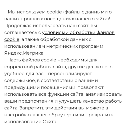
товаров. Мы работаем над этим.
Мы используем cookie (файлы с данными о
ваших прошлых посещениях нашего сайта)!
Продолжая использовать наш сайт, вы
соглашаетесь с
условиями обработки файлов
cookie
, а также обработкой данных с
использованием метрических программ
Яндекс.Метрика.
+7 (495) 789-38-95
Часть файлов cookie необходимы для
09:00 - 18:00 (будни, по МСК)
корректной работы сайта, другие делают его
удобнее для вас – персонализируют
содержимое, в соответствии с вашими
предыдущими посещениями, позволяют
использовать все функции сайта, анализировать
ваши предпочтения и улучшать качество работы
О компании
сайта. Запретить эти действия вы можете в
настройках вашего браузера или прекратить
Товары и услуги
использование Сайта