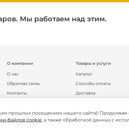
аров. Мы работаем над этим.
О компании
Товары и услуги
О нас
Каталог
Обратная связь
Способы оплаты
Контакты
Доставка
Реквизиты компании
Обмен и возврат
Новости
Формы документов
ших прошлых посещениях нашего сайта)! Продолжая 
ки файлов cookie
, а также обработкой данных с исп
Статьи