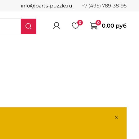
info@parts-puzzle.ru
+7 (495) 789-38-95
0
0
0.00 руб