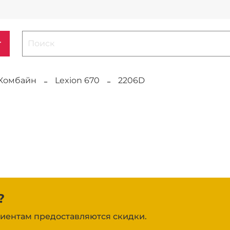
г
Комбайн
Lexion 670
2206D
?
иентам предоставляются скидки.