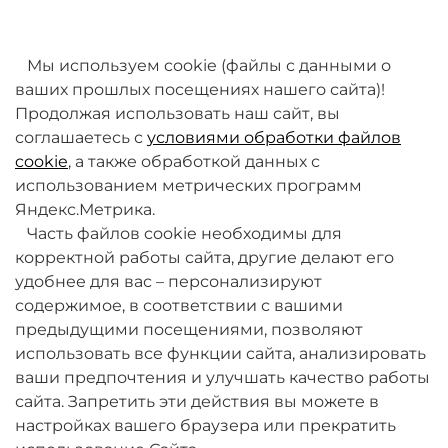
товаров. Мы работаем над этим.
Мы используем cookie (файлы с данными о
ваших прошлых посещениях нашего сайта)!
Продолжая использовать наш сайт, вы
соглашаетесь с
условиями обработки файлов
cookie
, а также обработкой данных с
использованием метрических программ
Яндекс.Метрика.
+7 (495) 789-38-95
Часть файлов cookie необходимы для
09:00 - 18:00 (будни, по МСК)
корректной работы сайта, другие делают его
удобнее для вас – персонализируют
содержимое, в соответствии с вашими
предыдущими посещениями, позволяют
использовать все функции сайта, анализировать
ваши предпочтения и улучшать качество работы
О компании
сайта. Запретить эти действия вы можете в
настройках вашего браузера или прекратить
Товары и услуги