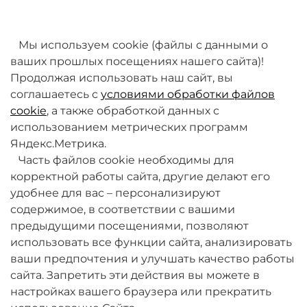
товаров. Мы работаем над этим.
Мы используем cookie (файлы с данными о
ваших прошлых посещениях нашего сайта)!
Продолжая использовать наш сайт, вы
соглашаетесь с
условиями обработки файлов
cookie
, а также обработкой данных с
использованием метрических программ
Яндекс.Метрика.
+7 (495) 789-38-95
Часть файлов cookie необходимы для
09:00 - 18:00 (будни, по МСК)
корректной работы сайта, другие делают его
удобнее для вас – персонализируют
содержимое, в соответствии с вашими
предыдущими посещениями, позволяют
использовать все функции сайта, анализировать
ваши предпочтения и улучшать качество работы
О компании
сайта. Запретить эти действия вы можете в
настройках вашего браузера или прекратить
Товары и услуги