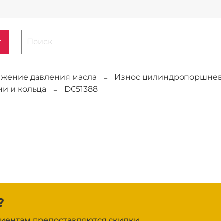
г
жение давления масла
Износ цилиндропоршнев
и и кольца
DC51388
?
иентам предоставляются скидки.