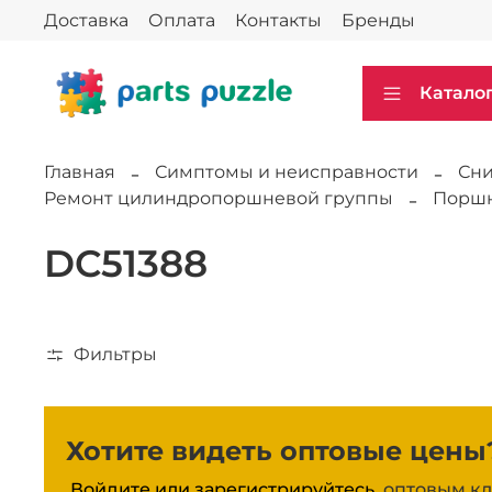
Доставка
Оплата
Контакты
Бренды
Катало
Главная
Симптомы и неисправности
Сни
Ремонт цилиндропоршневой группы
Поршн
DC51388
Фильтры
Хотите видеть оптовые цены
Войдите или зарегистрируйтесь,
оптовым кл