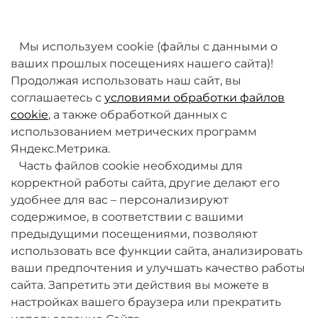
товаров. Мы работаем над этим.
Мы используем cookie (файлы с данными о
ваших прошлых посещениях нашего сайта)!
Продолжая использовать наш сайт, вы
соглашаетесь с
условиями обработки файлов
cookie
, а также обработкой данных с
использованием метрических программ
Яндекс.Метрика.
+7 (495) 789-38-95
Часть файлов cookie необходимы для
09:00 - 18:00 (будни, по МСК)
корректной работы сайта, другие делают его
удобнее для вас – персонализируют
содержимое, в соответствии с вашими
предыдущими посещениями, позволяют
использовать все функции сайта, анализировать
ваши предпочтения и улучшать качество работы
О компании
сайта. Запретить эти действия вы можете в
настройках вашего браузера или прекратить
Товары и услуги