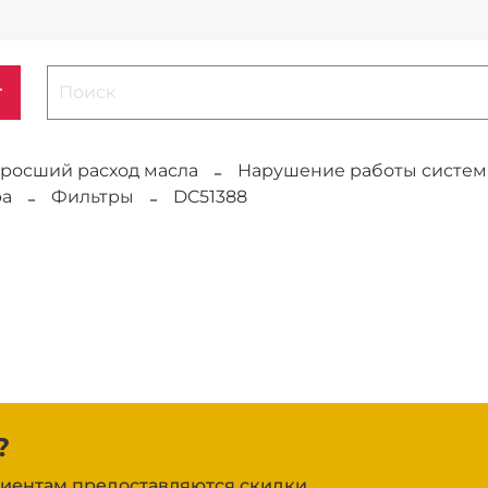
г
росший расход масла
Нарушение работы систем
ра
Фильтры
DC51388
?
иентам предоставляются скидки.