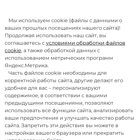
товаров. Мы работаем над этим.
Мы используем cookie (файлы с данными о
ваших прошлых посещениях нашего сайта)!
Продолжая использовать наш сайт, вы
соглашаетесь с
условиями обработки файлов
cookie
, а также обработкой данных с
использованием метрических программ
Яндекс.Метрика.
+7 (495) 789-38-95
Часть файлов cookie необходимы для
09:00 - 18:00 (будни, по МСК)
корректной работы сайта, другие делают его
удобнее для вас – персонализируют
содержимое, в соответствии с вашими
предыдущими посещениями, позволяют
использовать все функции сайта, анализировать
ваши предпочтения и улучшать качество работы
О компании
сайта. Запретить эти действия вы можете в
настройках вашего браузера или прекратить
Товары и услуги