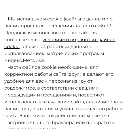
товаров. Мы работаем над этим.
Мы используем cookie (файлы с данными о
ваших прошлых посещениях нашего сайта)!
Продолжая использовать наш сайт, вы
соглашаетесь с
условиями обработки файлов
cookie
, а также обработкой данных с
использованием метрических программ
Яндекс.Метрика.
+7 (495) 789-38-95
Часть файлов cookie необходимы для
09:00 - 18:00 (будни, по МСК)
корректной работы сайта, другие делают его
удобнее для вас – персонализируют
содержимое, в соответствии с вашими
предыдущими посещениями, позволяют
использовать все функции сайта, анализировать
ваши предпочтения и улучшать качество работы
О компании
сайта. Запретить эти действия вы можете в
настройках вашего браузера или прекратить
Товары и услуги