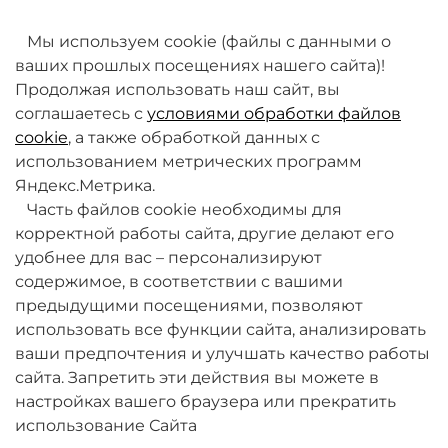
товаров. Мы работаем над этим.
Мы используем cookie (файлы с данными о
ваших прошлых посещениях нашего сайта)!
Продолжая использовать наш сайт, вы
соглашаетесь с
условиями обработки файлов
cookie
, а также обработкой данных с
использованием метрических программ
Яндекс.Метрика.
+7 (495) 789-38-95
Часть файлов cookie необходимы для
09:00 - 18:00 (будни, по МСК)
корректной работы сайта, другие делают его
удобнее для вас – персонализируют
содержимое, в соответствии с вашими
предыдущими посещениями, позволяют
использовать все функции сайта, анализировать
ваши предпочтения и улучшать качество работы
О компании
сайта. Запретить эти действия вы можете в
настройках вашего браузера или прекратить
Товары и услуги
использование Сайта