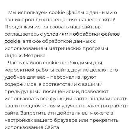
товаров. Мы работаем над этим.
Мы используем cookie (файлы с данными о
ваших прошлых посещениях нашего сайта)!
Продолжая использовать наш сайт, вы
соглашаетесь с
условиями обработки файлов
cookie
, а также обработкой данных с
использованием метрических программ
Яндекс.Метрика.
+7 (495) 789-38-95
Часть файлов cookie необходимы для
09:00 - 18:00 (будни, по МСК)
корректной работы сайта, другие делают его
удобнее для вас – персонализируют
содержимое, в соответствии с вашими
предыдущими посещениями, позволяют
использовать все функции сайта, анализировать
ваши предпочтения и улучшать качество работы
О компании
сайта. Запретить эти действия вы можете в
настройках вашего браузера или прекратить
Товары и услуги
использование Сайта