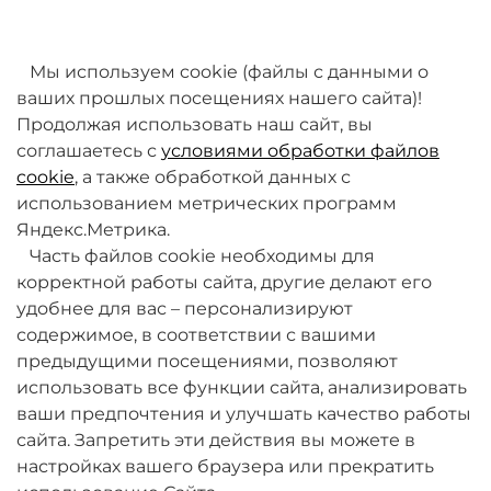
товаров. Мы работаем над этим.
Мы используем cookie (файлы с данными о
ваших прошлых посещениях нашего сайта)!
Продолжая использовать наш сайт, вы
соглашаетесь с
условиями обработки файлов
cookie
, а также обработкой данных с
использованием метрических программ
Яндекс.Метрика.
+7 (495) 789-38-95
Часть файлов cookie необходимы для
09:00 - 18:00 (будни, по МСК)
корректной работы сайта, другие делают его
удобнее для вас – персонализируют
содержимое, в соответствии с вашими
предыдущими посещениями, позволяют
использовать все функции сайта, анализировать
ваши предпочтения и улучшать качество работы
О компании
сайта. Запретить эти действия вы можете в
настройках вашего браузера или прекратить
Товары и услуги