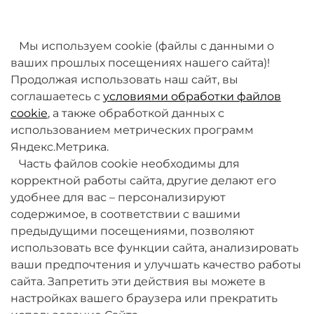
товаров. Мы работаем над этим.
Мы используем cookie (файлы с данными о
ваших прошлых посещениях нашего сайта)!
Продолжая использовать наш сайт, вы
соглашаетесь с
условиями обработки файлов
cookie
, а также обработкой данных с
использованием метрических программ
Яндекс.Метрика.
+7 (495) 789-38-95
Часть файлов cookie необходимы для
09:00 - 18:00 (будни, по МСК)
корректной работы сайта, другие делают его
удобнее для вас – персонализируют
содержимое, в соответствии с вашими
предыдущими посещениями, позволяют
использовать все функции сайта, анализировать
ваши предпочтения и улучшать качество работы
О компании
сайта. Запретить эти действия вы можете в
настройках вашего браузера или прекратить
Товары и услуги