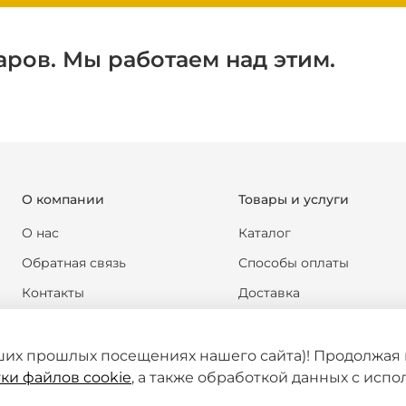
аров. Мы работаем над этим.
О компании
Товары и услуги
О нас
Каталог
Обратная связь
Способы оплаты
Контакты
Доставка
Реквизиты компании
Обмен и возврат
Новости
Формы документов
ших прошлых посещениях нашего сайта)! Продолжая 
ки файлов cookie
, а также обработкой данных с исп
Статьи