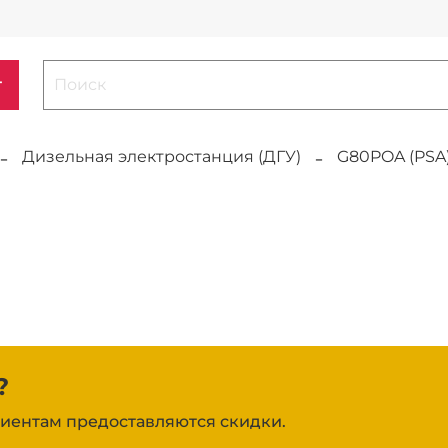
г
Дизельная электростанция (ДГУ)
G80POA (PSA
?
иентам предоставляются скидки.