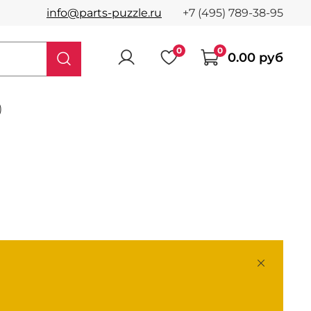
info@parts-puzzle.ru
+7 (495) 789-38-95
0
0
0.00 руб
)