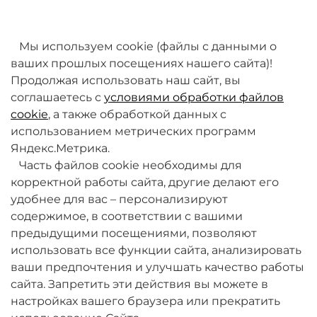
товаров. Мы работаем над этим.
Мы используем cookie (файлы с данными о
ваших прошлых посещениях нашего сайта)!
Продолжая использовать наш сайт, вы
соглашаетесь с
условиями обработки файлов
cookie
, а также обработкой данных с
использованием метрических программ
Яндекс.Метрика.
+7 (495) 789-38-95
Часть файлов cookie необходимы для
09:00 - 18:00 (будни, по МСК)
корректной работы сайта, другие делают его
удобнее для вас – персонализируют
содержимое, в соответствии с вашими
предыдущими посещениями, позволяют
использовать все функции сайта, анализировать
ваши предпочтения и улучшать качество работы
О компании
сайта. Запретить эти действия вы можете в
настройках вашего браузера или прекратить
Товары и услуги