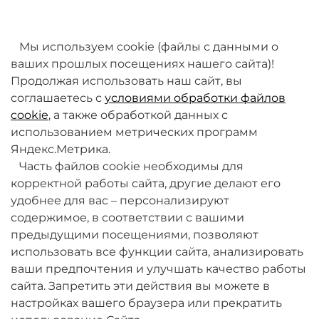
товаров. Мы работаем над этим.
Мы используем cookie (файлы с данными о
ваших прошлых посещениях нашего сайта)!
Продолжая использовать наш сайт, вы
соглашаетесь с
условиями обработки файлов
cookie
, а также обработкой данных с
использованием метрических программ
Яндекс.Метрика.
+7 (495) 789-38-95
Часть файлов cookie необходимы для
09:00 - 18:00 (будни, по МСК)
корректной работы сайта, другие делают его
удобнее для вас – персонализируют
содержимое, в соответствии с вашими
предыдущими посещениями, позволяют
использовать все функции сайта, анализировать
ваши предпочтения и улучшать качество работы
О компании
сайта. Запретить эти действия вы можете в
настройках вашего браузера или прекратить
Товары и услуги