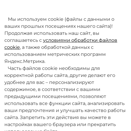
товаров. Мы работаем над этим.
Мы используем cookie (файлы с данными о
ваших прошлых посещениях нашего сайта)!
Продолжая использовать наш сайт, вы
соглашаетесь с
условиями обработки файлов
cookie
, а также обработкой данных с
использованием метрических программ
Яндекс.Метрика.
+7 (495) 789-38-95
Часть файлов cookie необходимы для
09:00 - 18:00 (будни, по МСК)
корректной работы сайта, другие делают его
удобнее для вас – персонализируют
содержимое, в соответствии с вашими
предыдущими посещениями, позволяют
использовать все функции сайта, анализировать
ваши предпочтения и улучшать качество работы
О компании
сайта. Запретить эти действия вы можете в
настройках вашего браузера или прекратить
Товары и услуги