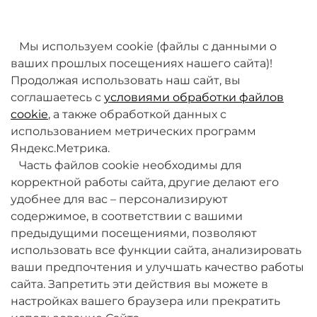
товаров. Мы работаем над этим.
Мы используем cookie (файлы с данными о
ваших прошлых посещениях нашего сайта)!
Продолжая использовать наш сайт, вы
соглашаетесь с
условиями обработки файлов
cookie
, а также обработкой данных с
использованием метрических программ
Яндекс.Метрика.
+7 (495) 789-38-95
Часть файлов cookie необходимы для
09:00 - 18:00 (будни, по МСК)
корректной работы сайта, другие делают его
удобнее для вас – персонализируют
содержимое, в соответствии с вашими
предыдущими посещениями, позволяют
использовать все функции сайта, анализировать
ваши предпочтения и улучшать качество работы
О компании
сайта. Запретить эти действия вы можете в
настройках вашего браузера или прекратить
Товары и услуги