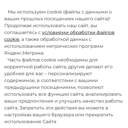
товаров. Мы работаем над этим.
Мы используем cookie (файлы с данными о
ваших прошлых посещениях нашего сайта)!
Продолжая использовать наш сайт, вы
соглашаетесь с
условиями обработки файлов
cookie
, а также обработкой данных с
использованием метрических программ
Яндекс.Метрика.
+7 (495) 789-38-95
Часть файлов cookie необходимы для
09:00 - 18:00 (будни, по МСК)
корректной работы сайта, другие делают его
удобнее для вас – персонализируют
содержимое, в соответствии с вашими
предыдущими посещениями, позволяют
использовать все функции сайта, анализировать
ваши предпочтения и улучшать качество работы
О компании
сайта. Запретить эти действия вы можете в
настройках вашего браузера или прекратить
Товары и услуги
использование Сайта