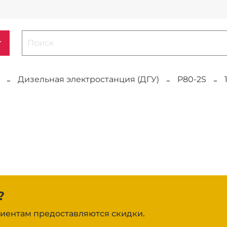
г
Дизельная электростанция (ДГУ)
P80-2S
?
иентам предоставляются скидки.