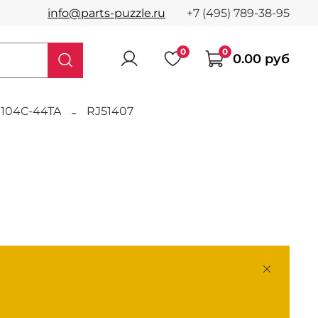
info@parts-puzzle.ru
+7 (495) 789-38-95
0
0
0.00 руб
1104C-44TA
RJ51407