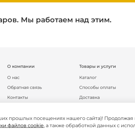
аров. Мы работаем над этим.
О компании
Товары и услуги
О нас
Каталог
Обратная связь
Способы оплаты
Контакты
Доставка
Реквизиты компании
Обмен и возврат
Новости
Формы документов
ших прошлых посещениях нашего сайта)! Продолжая 
ки файлов cookie
, а также обработкой данных с исп
Статьи