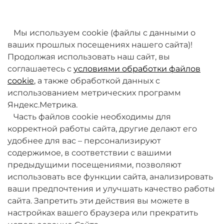
товаров. Мы работаем над этим.
Мы используем cookie (файлы с данными о
ваших прошлых посещениях нашего сайта)!
Продолжая использовать наш сайт, вы
соглашаетесь с
условиями обработки файлов
cookie
, а также обработкой данных с
использованием метрических программ
Яндекс.Метрика.
+7 (495) 789-38-95
Часть файлов cookie необходимы для
09:00 - 18:00 (будни, по МСК)
корректной работы сайта, другие делают его
удобнее для вас – персонализируют
содержимое, в соответствии с вашими
предыдущими посещениями, позволяют
использовать все функции сайта, анализировать
ваши предпочтения и улучшать качество работы
О компании
сайта. Запретить эти действия вы можете в
настройках вашего браузера или прекратить
Товары и услуги