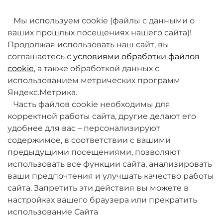
товаров. Мы работаем над этим.
Мы используем cookie (файлы с данными о
ваших прошлых посещениях нашего сайта)!
Продолжая использовать наш сайт, вы
соглашаетесь с
условиями обработки файлов
cookie
, а также обработкой данных с
использованием метрических программ
Яндекс.Метрика.
+7 (495) 789-38-95
Часть файлов cookie необходимы для
09:00 - 18:00 (будни, по МСК)
корректной работы сайта, другие делают его
удобнее для вас – персонализируют
содержимое, в соответствии с вашими
предыдущими посещениями, позволяют
использовать все функции сайта, анализировать
ваши предпочтения и улучшать качество работы
О компании
сайта. Запретить эти действия вы можете в
настройках вашего браузера или прекратить
Товары и услуги
использование Сайта