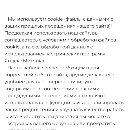
товаров. Мы работаем над этим.
Мы используем cookie (файлы с данными о
ваших прошлых посещениях нашего сайта)!
Продолжая использовать наш сайт, вы
соглашаетесь с
условиями обработки файлов
cookie
, а также обработкой данных с
использованием метрических программ
Яндекс.Метрика.
+7 (495) 789-38-95
Часть файлов cookie необходимы для
09:00 - 18:00 (будни, по МСК)
корректной работы сайта, другие делают его
удобнее для вас – персонализируют
содержимое, в соответствии с вашими
предыдущими посещениями, позволяют
использовать все функции сайта, анализировать
ваши предпочтения и улучшать качество работы
О компании
сайта. Запретить эти действия вы можете в
настройках вашего браузера или прекратить
Товары и услуги