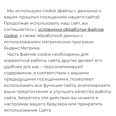
товаров. Мы работаем над этим.
Мы используем cookie (файлы с данными о
ваших прошлых посещениях нашего сайта)!
Продолжая использовать наш сайт, вы
соглашаетесь с
условиями обработки файлов
cookie
, а также обработкой данных с
использованием метрических программ
Яндекс.Метрика.
+7 (495) 789-38-95
Часть файлов cookie необходимы для
09:00 - 18:00 (будни, по МСК)
корректной работы сайта, другие делают его
удобнее для вас – персонализируют
содержимое, в соответствии с вашими
предыдущими посещениями, позволяют
использовать все функции сайта, анализировать
ваши предпочтения и улучшать качество работы
О компании
сайта. Запретить эти действия вы можете в
настройках вашего браузера или прекратить
Товары и услуги
использование Сайта