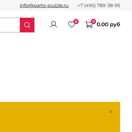
info@parts-puzzle.ru
+7 (495) 789-38-95
0
0
0.00 руб