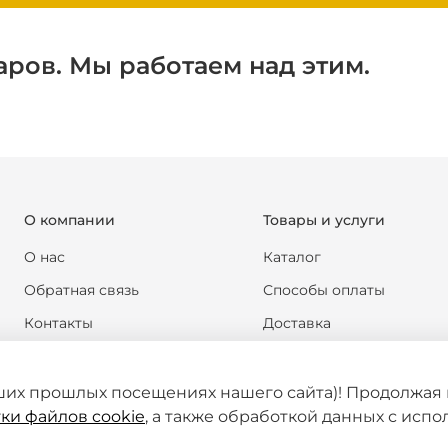
аров. Мы работаем над этим.
О компании
Товары и услуги
О нас
Каталог
Обратная связь
Способы оплаты
Контакты
Доставка
Реквизиты компании
Обмен и возврат
Новости
Формы документов
ших прошлых посещениях нашего сайта)! Продолжая 
ки файлов cookie
, а также обработкой данных с исп
Статьи