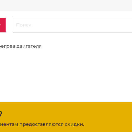
г
егрев двигателя
?
иентам предоставляются скидки.