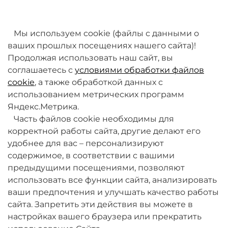
товаров. Мы работаем над этим.
Мы используем cookie (файлы с данными о
ваших прошлых посещениях нашего сайта)!
Продолжая использовать наш сайт, вы
соглашаетесь с
условиями обработки файлов
cookie
, а также обработкой данных с
использованием метрических программ
Яндекс.Метрика.
+7 (495) 789-38-95
Часть файлов cookie необходимы для
09:00 - 18:00 (будни, по МСК)
корректной работы сайта, другие делают его
удобнее для вас – персонализируют
содержимое, в соответствии с вашими
предыдущими посещениями, позволяют
использовать все функции сайта, анализировать
ваши предпочтения и улучшать качество работы
О компании
сайта. Запретить эти действия вы можете в
настройках вашего браузера или прекратить
Товары и услуги