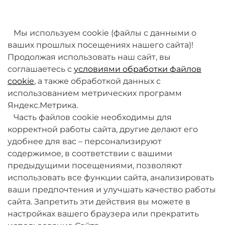
товаров. Мы работаем над этим.
Мы используем cookie (файлы с данными о
ваших прошлых посещениях нашего сайта)!
Продолжая использовать наш сайт, вы
соглашаетесь с
условиями обработки файлов
cookie
, а также обработкой данных с
использованием метрических программ
Яндекс.Метрика.
+7 (495) 789-38-95
Часть файлов cookie необходимы для
09:00 - 18:00 (будни, по МСК)
корректной работы сайта, другие делают его
удобнее для вас – персонализируют
содержимое, в соответствии с вашими
предыдущими посещениями, позволяют
использовать все функции сайта, анализировать
ваши предпочтения и улучшать качество работы
О компании
сайта. Запретить эти действия вы можете в
настройках вашего браузера или прекратить
Товары и услуги