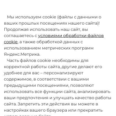
товаров. Мы работаем над этим.
Мы используем cookie (файлы с данными о
ваших прошлых посещениях нашего сайта)!
Продолжая использовать наш сайт, вы
соглашаетесь с
условиями обработки файлов
cookie
, а также обработкой данных с
использованием метрических программ
Яндекс.Метрика.
+7 (495) 789-38-95
Часть файлов cookie необходимы для
09:00 - 18:00 (будни, по МСК)
корректной работы сайта, другие делают его
удобнее для вас – персонализируют
содержимое, в соответствии с вашими
предыдущими посещениями, позволяют
использовать все функции сайта, анализировать
ваши предпочтения и улучшать качество работы
О компании
сайта. Запретить эти действия вы можете в
настройках вашего браузера или прекратить
Товары и услуги