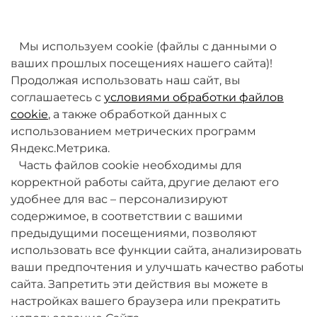
товаров. Мы работаем над этим.
Мы используем cookie (файлы с данными о
ваших прошлых посещениях нашего сайта)!
Продолжая использовать наш сайт, вы
соглашаетесь с
условиями обработки файлов
cookie
, а также обработкой данных с
использованием метрических программ
Яндекс.Метрика.
+7 (495) 789-38-95
Часть файлов cookie необходимы для
09:00 - 18:00 (будни, по МСК)
корректной работы сайта, другие делают его
удобнее для вас – персонализируют
содержимое, в соответствии с вашими
предыдущими посещениями, позволяют
использовать все функции сайта, анализировать
ваши предпочтения и улучшать качество работы
О компании
сайта. Запретить эти действия вы можете в
настройках вашего браузера или прекратить
Товары и услуги