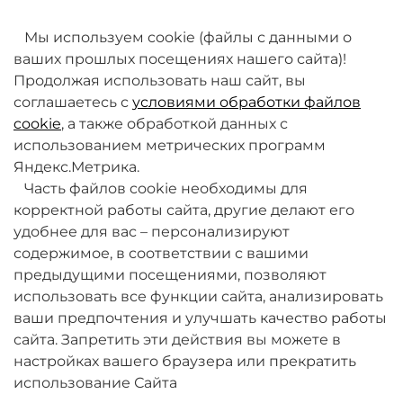
товаров. Мы работаем над этим.
Мы используем cookie (файлы с данными о
ваших прошлых посещениях нашего сайта)!
Продолжая использовать наш сайт, вы
соглашаетесь с
условиями обработки файлов
cookie
, а также обработкой данных с
использованием метрических программ
Яндекс.Метрика.
+7 (495) 789-38-95
Часть файлов cookie необходимы для
09:00 - 18:00 (будни, по МСК)
корректной работы сайта, другие делают его
удобнее для вас – персонализируют
содержимое, в соответствии с вашими
предыдущими посещениями, позволяют
использовать все функции сайта, анализировать
ваши предпочтения и улучшать качество работы
О компании
сайта. Запретить эти действия вы можете в
настройках вашего браузера или прекратить
Товары и услуги
использование Сайта