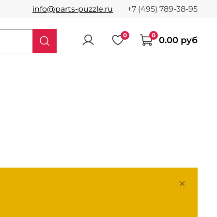
info@parts-puzzle.ru
+7 (495) 789-38-95
0
0
0.00 руб