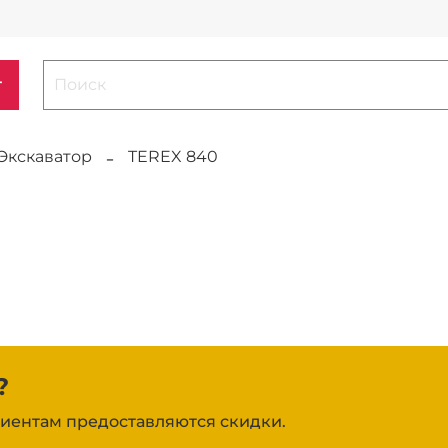
г
Экскаватор
TEREX 840
?
иентам предоставляются скидки.