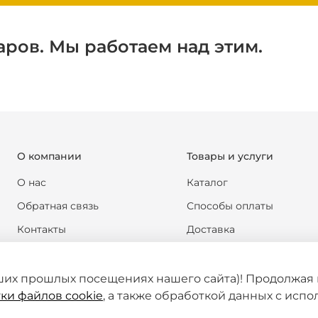
аров. Мы работаем над этим.
О компании
Товары и услуги
О нас
Каталог
Обратная связь
Способы оплаты
Контакты
Доставка
Реквизиты компании
Обмен и возврат
Новости
Формы документов
ших прошлых посещениях нашего сайта)! Продолжая 
ки файлов cookie
, а также обработкой данных с исп
Статьи