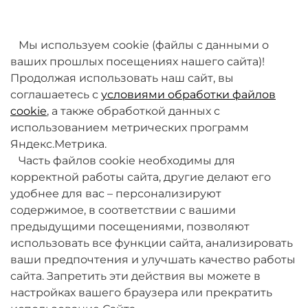
товаров. Мы работаем над этим.
Мы используем cookie (файлы с данными о
ваших прошлых посещениях нашего сайта)!
Продолжая использовать наш сайт, вы
соглашаетесь с
условиями обработки файлов
cookie
, а также обработкой данных с
использованием метрических программ
Яндекс.Метрика.
+7 (495) 789-38-95
Часть файлов cookie необходимы для
09:00 - 18:00 (будни, по МСК)
корректной работы сайта, другие делают его
удобнее для вас – персонализируют
содержимое, в соответствии с вашими
предыдущими посещениями, позволяют
использовать все функции сайта, анализировать
ваши предпочтения и улучшать качество работы
О компании
сайта. Запретить эти действия вы можете в
настройках вашего браузера или прекратить
Товары и услуги